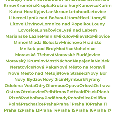
Krnov
Kroměříž
Krupka
Krušné hory
Kunovice
Kuřim
Kutná Hora
Kyjov
Lanškroun
Letohrad
Letovice
Liberec
Lipník nad Bečvou
Litoměřice
Litomyšl
Litovel
Litvínov
Lomnice nad Popelkou
Louny
Lovosice
Luhačovice
Lysá nad Labem
Mariánské Lázně
Mělník
Mikulov
Milevsko
Milovice
Mimoň
Mladá Boleslav
Mnichovo Hradiště
Mníšek pod Brdy
Modřice
Mohelnice
Moravská Třebová
Moravské Budějovice
Moravský Krumlov
Most
Náchod
Napajedla
Nejdek
Neratovice
Nová Paka
Nové Město na Moravě
Nové Město nad Metují
Nové Strašecí
Nový Bor
Nový Bydžov
Nový Jičín
Nymburk
Nýřany
Odolena Voda
Odry
Olomouc
Opava
Orlová
Ostrava
Ostrov
Otrokovice
Pelhřimov
Petřvald
Písek
Planá
Plzeň
Podbořany
Poděbrady
Pohořelice
Polička
Polná
Prachatice
Praha
Praha 1
Praha 10
Praha 11
Praha 12
Praha 13
Praha 14
Praha 15
Praha 16
Praha 17