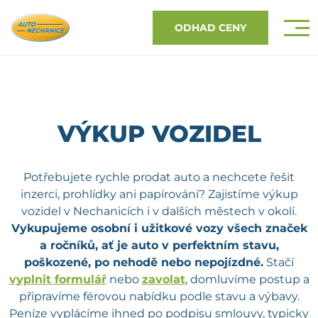
ODHAD CENY
VÝKUP VOZIDEL
Potřebujete rychle prodat auto a nechcete řešit
inzerci, prohlídky ani papírování? Zajistíme výkup
vozidel v Nechanicích i v dalších městech v okolí.
Vykupujeme osobní i užitkové vozy všech značek
a ročníků, ať je auto v perfektním stavu,
poškozené, po nehodě nebo nepojízdné.
Stačí
vyplnit formulář
nebo
zavolat
, domluvíme postup a
připravíme férovou nabídku podle stavu a výbavy.
Peníze vyplácíme ihned po podpisu smlouvy, typicky