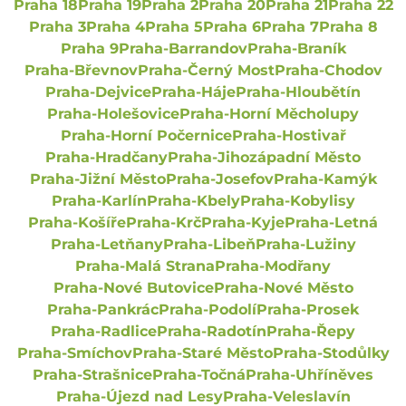
Praha 18
Praha 19
Praha 2
Praha 20
Praha 21
Praha 22
Praha 3
Praha 4
Praha 5
Praha 6
Praha 7
Praha 8
Praha 9
Praha-Barrandov
Praha-Braník
Praha-Břevnov
Praha-Černý Most
Praha-Chodov
Praha-Dejvice
Praha-Háje
Praha-Hloubětín
Praha-Holešovice
Praha-Horní Měcholupy
Praha-Horní Počernice
Praha-Hostivař
Praha-Hradčany
Praha-Jihozápadní Město
Praha-Jižní Město
Praha-Josefov
Praha-Kamýk
Praha-Karlín
Praha-Kbely
Praha-Kobylisy
Praha-Košíře
Praha-Krč
Praha-Kyje
Praha-Letná
Praha-Letňany
Praha-Libeň
Praha-Lužiny
Praha-Malá Strana
Praha-Modřany
Praha-Nové Butovice
Praha-Nové Město
Praha-Pankrác
Praha-Podolí
Praha-Prosek
Praha-Radlice
Praha-Radotín
Praha-Řepy
Praha-Smíchov
Praha-Staré Město
Praha-Stodůlky
Praha-Strašnice
Praha-Točná
Praha-Uhříněves
Praha-Újezd nad Lesy
Praha-Veleslavín