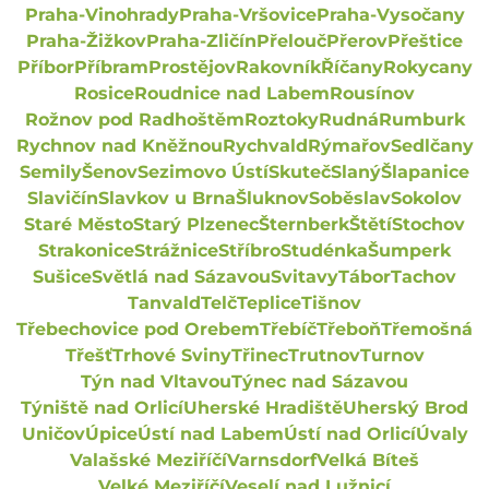
Praha-Vinohrady
Praha-Vršovice
Praha-Vysočany
Praha-Žižkov
Praha-Zličín
Přelouč
Přerov
Přeštice
Příbor
Příbram
Prostějov
Rakovník
Říčany
Rokycany
Rosice
Roudnice nad Labem
Rousínov
Rožnov pod Radhoštěm
Roztoky
Rudná
Rumburk
Rychnov nad Kněžnou
Rychvald
Rýmařov
Sedlčany
Semily
Šenov
Sezimovo Ústí
Skuteč
Slaný
Šlapanice
Slavičín
Slavkov u Brna
Šluknov
Soběslav
Sokolov
Staré Město
Starý Plzenec
Šternberk
Štětí
Stochov
Strakonice
Strážnice
Stříbro
Studénka
Šumperk
Sušice
Světlá nad Sázavou
Svitavy
Tábor
Tachov
Tanvald
Telč
Teplice
Tišnov
Třebechovice pod Orebem
Třebíč
Třeboň
Třemošná
Třešť
Trhové Sviny
Třinec
Trutnov
Turnov
Týn nad Vltavou
Týnec nad Sázavou
Týniště nad Orlicí
Uherské Hradiště
Uherský Brod
Uničov
Úpice
Ústí nad Labem
Ústí nad Orlicí
Úvaly
Valašské Meziříčí
Varnsdorf
Velká Bíteš
Velké Meziříčí
Veselí nad Lužnicí