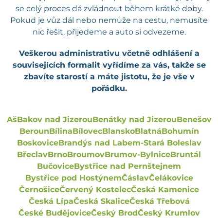
se celý proces dá zvládnout během krátké doby.
Pokud je vůz dál nebo nemůže na cestu, nemusíte
nic řešit, přijedeme a auto si odvezeme.
Veškerou administrativu včetně odhlášení a
souvisejících formalit vyřídíme za vás, takže se
zbavíte starostí a máte jistotu, že je vše v
pořádku.
Aš
Bakov nad Jizerou
Benátky nad Jizerou
Benešov
Beroun
Bílina
Bílovec
Blansko
Blatná
Bohumín
Boskovice
Brandýs nad Labem-Stará Boleslav
Břeclav
Brno
Broumov
Brumov-Bylnice
Bruntál
Bučovice
Bystřice nad Pernštejnem
Bystřice pod Hostýnem
Čáslav
Čelákovice
Černošice
Červený Kostelec
Česká Kamenice
Česká Lípa
Česká Skalice
Česká Třebová
České Budějovice
Český Brod
Český Krumlov