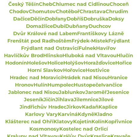
Český Těšín
Cheb
Chlumec nad Cidlinou
Choceň
Chodov
Chomutov
Chotěboř
Chrastava
Chrudim
Dačice
Děčín
Dobřany
Dobříš
Dobruška
Doksy
Domažlice
Dubí
Dubňany
Duchcov
Dvůr Králové nad Labem
Františkovy Lázně
Frenštát pod Radhoštěm
Frýdek-Místek
Frýdlant
Frýdlant nad Ostravicí
Fulnek
Havířov
Havlíčkův Brod
Hlinsko
Hluboká nad Vltavou
Hlučín
Hodonín
Holešov
Holice
Holýšov
Horažďovice
Hořice
Horní Slavkov
Hořovice
Hostivice
Hradec nad Moravicí
Hrádek nad Nisou
Hranice
Hronov
Hulín
Humpolec
Hustopeče
Ivančice
Jablonec nad Nisou
Jablunkov
Jaroměř
Jesenice
Jeseník
Jičín
Jihlava
Jilemnice
Jílové
Jindřichův Hradec
Jirkov
Kadaň
Kaplice
Karlovy Vary
Karviná
Kdyně
Kladno
Klášterec nad Ohří
Klatovy
Kojetín
Kolín
Kopřivnice
Kosmonosy
Kostelec nad Orlicí
Kralupy nad Vltavou
Králův Dvůr
Kraslice
Kravaře