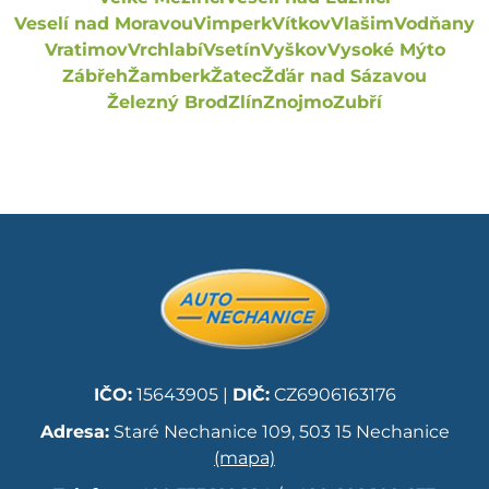
Veselí nad Moravou
Vimperk
Vítkov
Vlašim
Vodňany
Vratimov
Vrchlabí
Vsetín
Vyškov
Vysoké Mýto
Zábřeh
Žamberk
Žatec
Žďár nad Sázavou
Železný Brod
Zlín
Znojmo
Zubří
IČO:
15643905 |
DIČ:
CZ6906163176
Adresa:
Staré Nechanice 109, 503 15 Nechanice
(mapa)