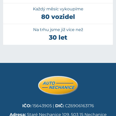
Každý měsíc vykoupíme
80 vozidel
Na trhu jsme již více než
30 let
IČO:
15643905 |
DIČ:
CZ6906163176
Adresa:
Staré Nechanice 109, 503 15 Nechanice