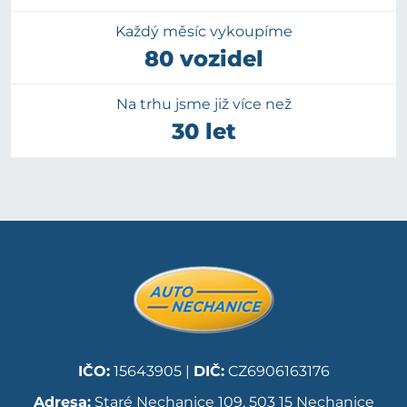
Každý měsíc vykoupíme
80 vozidel
Na trhu jsme již více než
30 let
IČO:
15643905 |
DIČ:
CZ6906163176
Adresa:
Staré Nechanice 109, 503 15 Nechanice