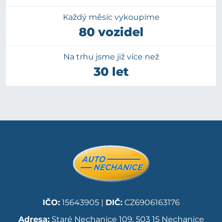
Každý měsíc vykoupíme
80 vozidel
Na trhu jsme již více než
30 let
IČO:
15643905 |
DIČ:
CZ6906163176
Adresa:
Staré Nechanice 109, 503 15 Nechanice