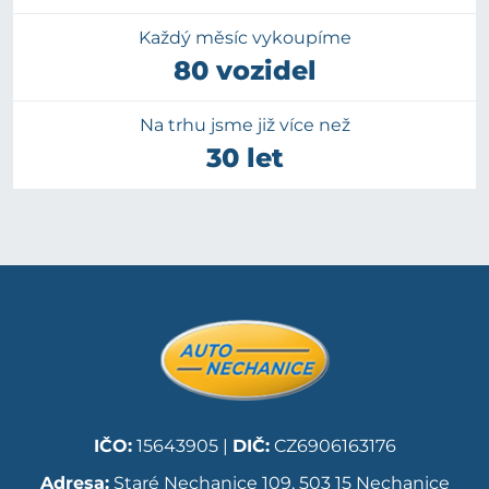
Každý měsíc vykoupíme
80 vozidel
Na trhu jsme již více než
30 let
IČO:
15643905 |
DIČ:
CZ6906163176
Adresa:
Staré Nechanice 109, 503 15 Nechanice