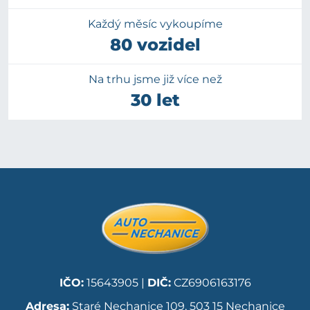
Každý měsíc vykoupíme
80 vozidel
Na trhu jsme již více než
30 let
IČO:
15643905 |
DIČ:
CZ6906163176
Adresa:
Staré Nechanice 109, 503 15 Nechanice