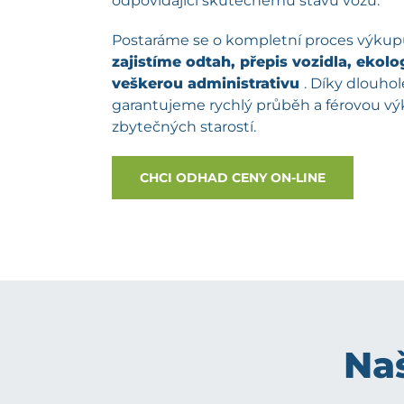
odpovídající skutečnému stavu vozu.
Postaráme se o kompletní proces výku
zajistíme odtah, přepis vozidla, ekolog
veškerou administrativu
. Díky dlouh
garantujeme rychlý průběh a férovou v
zbytečných starostí.
CHCI ODHAD CENY ON-LINE
Naš