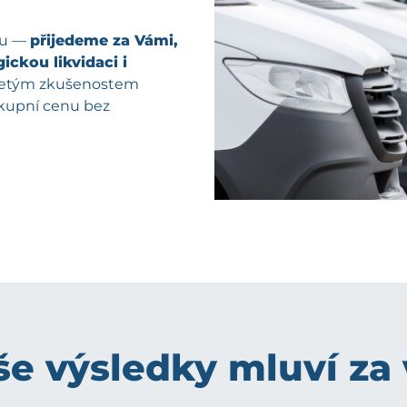
pu —
přijedeme za Vámi,
ickou likvidaci i
oletým zkušenostem
ýkupní cenu bez
e výsledky mluví za