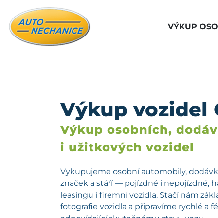
VÝKUP OSO
Výkup vozidel
Výkup osobních, dodá
i užitkových vozidel
Vykupujeme osobní automobily, dodávky
značek a stáří — pojízdné i nepojízdné, 
leasingu i firemní vozidla. Stačí nám zá
fotografie vozidla a připravíme rychlé a 