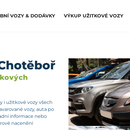
BNÍ VOZY & DODÁVKY
VÝKUP UŽITKOVÉ VOZY
 Chotěboř
vkových
 i užitkové vozy všech
havarované vozy, auta po
kladní informace nebo
férové nacenění