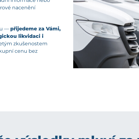
kladní informace nebo
férové nacenění
pu —
přijedeme za Vámi,
ickou likvidaci i
oletým zkušenostem
ýkupní cenu bez