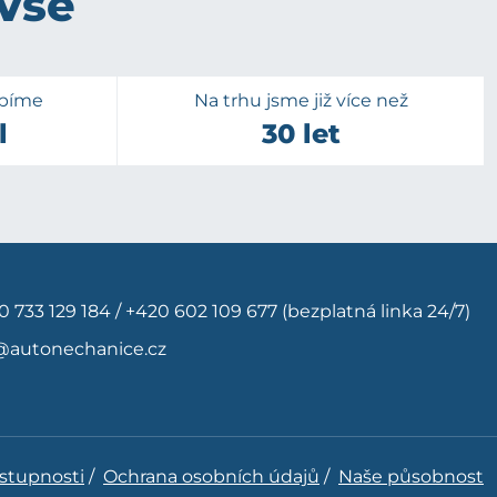
 vše
upíme
Na trhu jsme již více než
l
30 let
0 733 129 184
/
+420 602 109 677
(bezplatná linka 24/7)
@autonechanice.cz
ístupnosti
/
Ochrana osobních údajů
/
Naše působnost