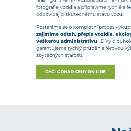
leasingu i firemní vozidla. Stačí nám zá
fotografie vozidla a připravíme rychlé a 
odpovídající skutečnému stavu vozu.
Postaráme se o kompletní proces výku
zajistíme odtah, přepis vozidla, ekolog
veškerou administrativu
. Díky dlouh
garantujeme rychlý průběh a férovou v
zbytečných starostí.
CHCI ODHAD CENY ON-LINE