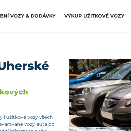
BNÍ VOZY & DODÁVKY
VÝKUP UŽITKOVÉ VOZY
 Uherské
vkových
 i užitkové vozy všech
havarované vozy, auta po