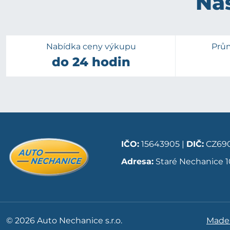
Naš
Nabídka ceny výkupu
Prů
do 24 hodin
IČO:
15643905 |
DIČ:
CZ690
Adresa:
Staré Nechanice 1
© 2026 Auto Nechanice s.r.o.
Made