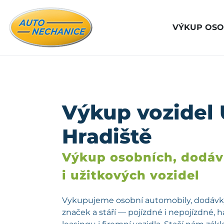
VÝKUP OSO
Výkup vozidel
Hradiště
Výkup osobních, dodá
i užitkových vozidel
Vykupujeme osobní automobily, dodávky
značek a stáří — pojízdné i nepojízdné, 