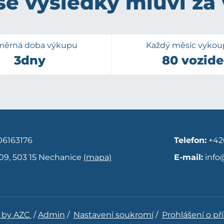
e výsledky mluví za
měrná doba výkupu
Každý měsíc vyko
3dny
80 vozide
6163176
Telefon:
+42
09, 503 15 Nechanice
(mapa)
E-mail:
info
 by AZC
/
Admin
/
Nastavení soukromí
/
Prohlášení o př