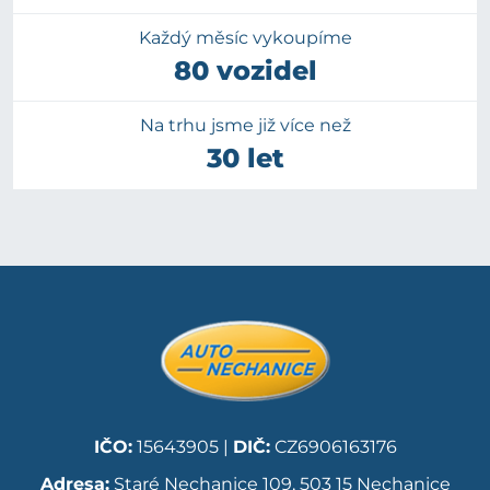
Každý měsíc vykoupíme
80 vozidel
Na trhu jsme již více než
30 let
IČO:
15643905 |
DIČ:
CZ6906163176
Adresa:
Staré Nechanice 109, 503 15 Nechanice