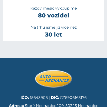
Každý měsíc vykoupíme
80 vozidel
Na trhu jsme již více než
30 let
IČO:
15643905 |
DIČ:
CZ6906163176
Adresa:
Staré Nechanice 109, 503 15 Nechanice