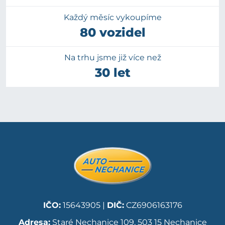
Každý měsíc vykoupíme
80 vozidel
Na trhu jsme již více než
30 let
IČO:
15643905 |
DIČ:
CZ6906163176
Adresa:
Staré Nechanice 109, 503 15 Nechanice