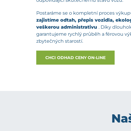
odpovídající skutečnému stavu vozu.
Postaráme se o kompletní proces výku
zajistíme odtah, přepis vozidla, ekolog
veškerou administrativu
. Díky dlouh
garantujeme rychlý průběh a férovou v
zbytečných starostí.
CHCI ODHAD CENY ON-LINE
Naš