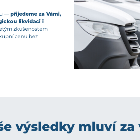
pu —
přijedeme za Vámi,
ickou likvidaci i
oletým zkušenostem
ýkupní cenu bez
e výsledky mluví za