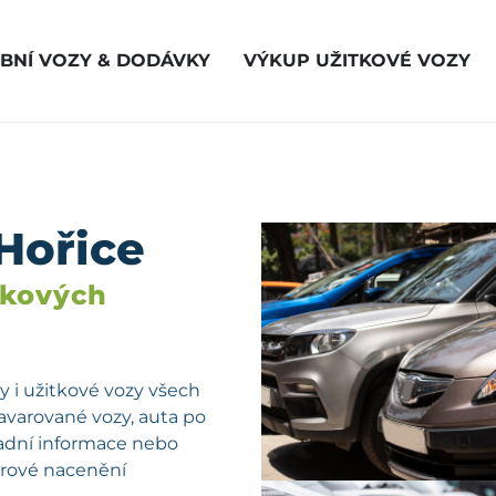
BNÍ VOZY & DODÁVKY
VÝKUP UŽITKOVÉ VOZY
Hořice
vkových
 i užitkové vozy všech
havarované vozy, auta po
kladní informace nebo
férové nacenění