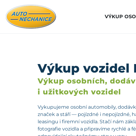
VÝKUP OSO
Výkup vozidel 
Výkup osobních, dodá
i užitkových vozidel
Vykupujeme osobní automobily, dodávky
značek a stáří — pojízdné i nepojízdné, 
leasingu i firemní vozidla. Stačí nám zá
fotografie vozidla a připravíme rychlé a 