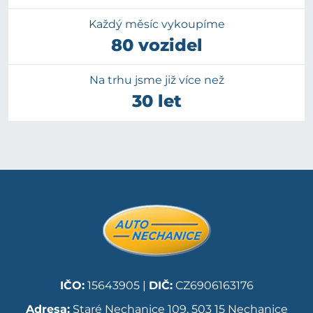
Každý měsíc vykoupíme
80 vozidel
Na trhu jsme již více než
30 let
IČO:
15643905 |
DIČ:
CZ6906163176
Adresa:
Staré Nechanice 109, 503 15 Nechanice