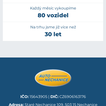
Každý měsíc vykoupíme
80 vozidel
Na trhu jsme již více než
30 let
IČO:
15643905 |
DIČ:
CZ6906163176
Adresa:
Staré Nechanice 109, 503 15 Nechanice