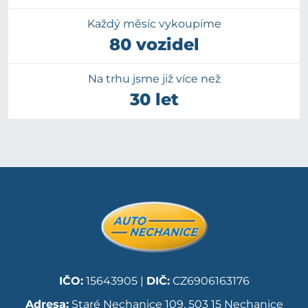
Každý měsíc vykoupíme
80 vozidel
Na trhu jsme již více než
30 let
IČO:
15643905 |
DIČ:
CZ6906163176
Adresa:
Staré Nechanice 109, 503 15 Nechanice