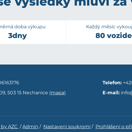
e výsledky mluví za
měrná doba výkupu
Každý měsíc vyko
3dny
80 vozide
6163176
Telefon:
+42
09, 503 15 Nechanice
(mapa)
E-mail:
info
 by AZC
/
Admin
/
Nastavení soukromí
/
Prohlášení o př