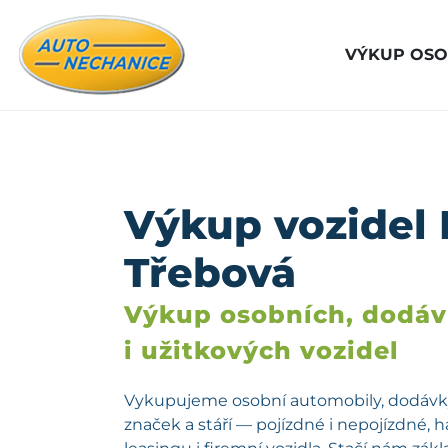
VÝKUP OSO
Výkup vozidel
Třebová
Výkup osobních, dodá
i užitkových vozidel
Vykupujeme osobní automobily, dodávky
značek a stáří — pojízdné i nepojízdné, 