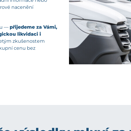
kladní informace nebo
férové nacenění
pu —
přijedeme za Vámi,
ickou likvidaci i
oletým zkušenostem
ýkupní cenu bez