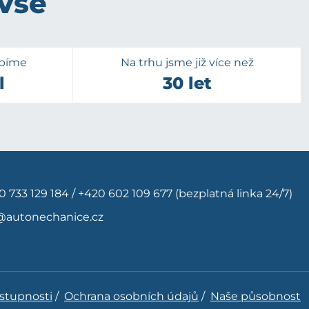
 vše
upíme
Na trhu jsme již více než
l
30 let
0 733 129 184
/
+420 602 109 677
(bezplatná linka 24/7)
@autonechanice.cz
ístupnosti
/
Ochrana osobních údajů
/
Naše působnost