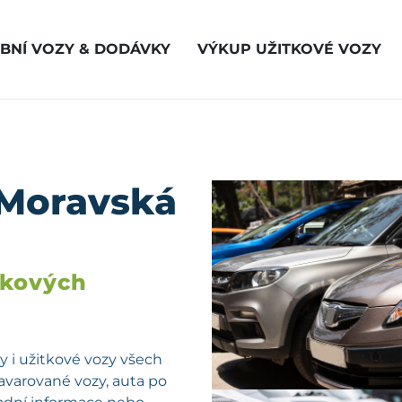
BNÍ VOZY & DODÁVKY
VÝKUP UŽITKOVÉ VOZY
 Moravská
vkových
 i užitkové vozy všech
havarované vozy, auta po