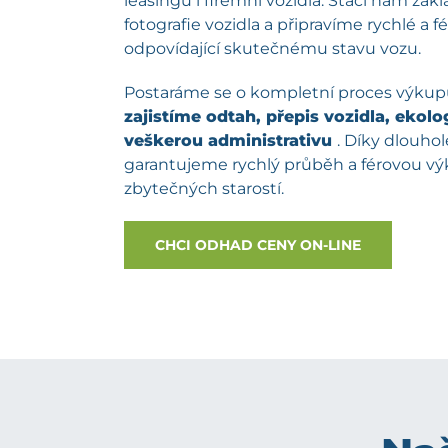
leasingu i firemní vozidla. Stačí nám zá
fotografie vozidla a připravíme rychlé a 
odpovídající skutečnému stavu vozu.
Postaráme se o kompletní proces výku
zajistíme odtah, přepis vozidla, ekolog
veškerou administrativu
. Díky dlouh
garantujeme rychlý průběh a férovou v
zbytečných starostí.
CHCI ODHAD CENY ON-LINE