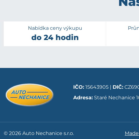
Naš
Nabídka ceny výkupu
Prů
do 24 hodin
IČO:
15643905 |
DIČ:
CZ690
Adresa:
Staré Nechanice 1
© 2026 Auto Nechanice s.r.o.
Made