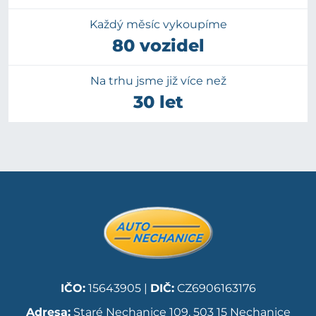
Každý měsíc vykoupíme
80 vozidel
Na trhu jsme již více než
30 let
IČO:
15643905 |
DIČ:
CZ6906163176
Adresa:
Staré Nechanice 109, 503 15 Nechanice