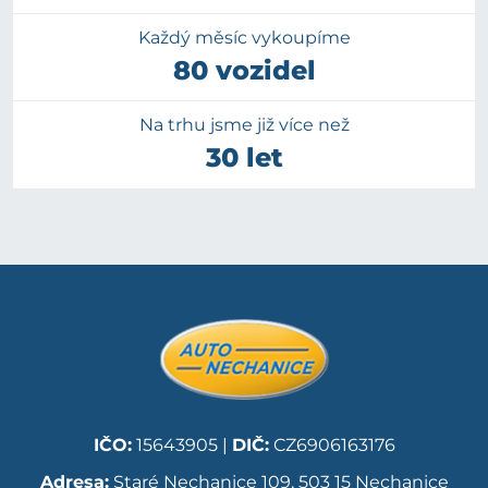
Každý měsíc vykoupíme
80 vozidel
Na trhu jsme již více než
30 let
IČO:
15643905 |
DIČ:
CZ6906163176
Adresa:
Staré Nechanice 109, 503 15 Nechanice