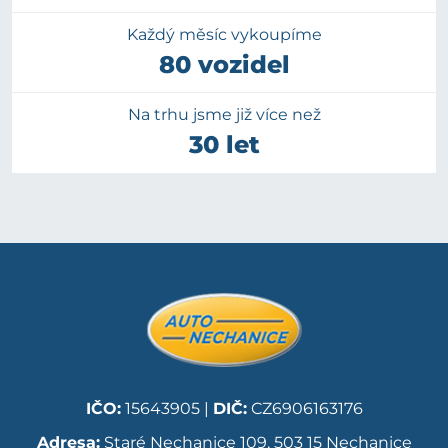
Každý měsíc vykoupíme
80 vozidel
Na trhu jsme již více než
30 let
IČO:
15643905 |
DIČ:
CZ6906163176
Adresa:
Staré Nechanice 109, 503 15 Nechanice