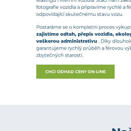
leasingu i firemní vozidla. Stačí nám zá
fotografie vozidla a připravíme rychlé a 
odpovídající skutečnému stavu vozu.
Postaráme se o kompletní proces výku
zajistíme odtah, přepis vozidla, ekolog
veškerou administrativu
. Díky dlouh
garantujeme rychlý průběh a férovou v
zbytečných starostí.
CHCI ODHAD CENY ON-LINE