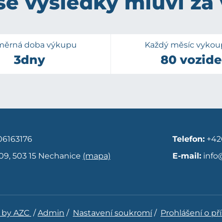
e výsledky mluví za
měrná doba výkupu
Každý měsíc vyko
3dny
80 vozide
6163176
Telefon:
+42
09, 503 15 Nechanice
(mapa)
E-mail:
info
 by AZC
/
Admin
/
Nastavení soukromí
/
Prohlášení o př