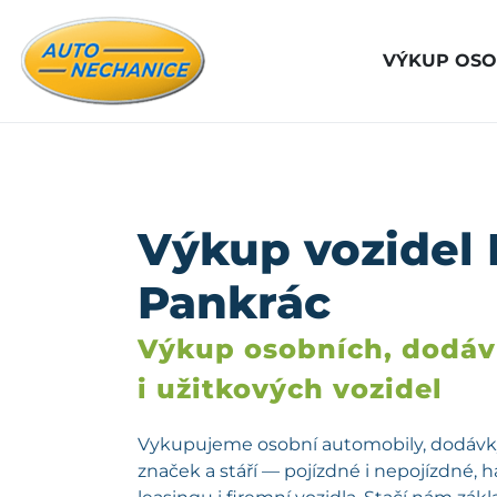
VÝKUP OSO
Výkup vozidel 
Pankrác
Výkup osobních, dodá
i užitkových vozidel
Vykupujeme osobní automobily, dodávky
značek a stáří — pojízdné i nepojízdné, 