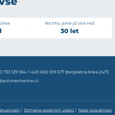
 vše
upíme
Na trhu jsme již více než
l
30 let
0 733 129 184
/
+420 602 109 677
(bezplatná linka 24/7)
@autonechanice.cz
ístupnosti
/
Ochrana osobních údajů
/
Naše působnost