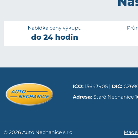
Naš
Nabídka ceny výkupu
Prů
do 24 hodin
IČO:
15643905 |
DIČ:
CZ690
Adresa:
Staré Nechanice 1
© 2026 Auto Nechanice s.r.o.
Made