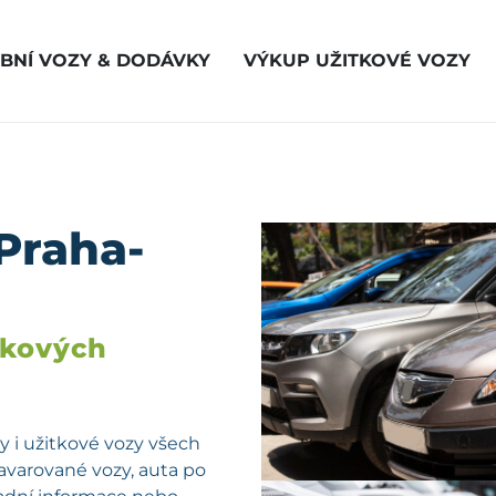
BNÍ VOZY & DODÁVKY
VÝKUP UŽITKOVÉ VOZY
Praha-
vkových
 i užitkové vozy všech
havarované vozy, auta po