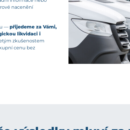
kladní informace nebo
férové nacenění
pu —
přijedeme za Vámi,
ickou likvidaci i
oletým zkušenostem
ýkupní cenu bez