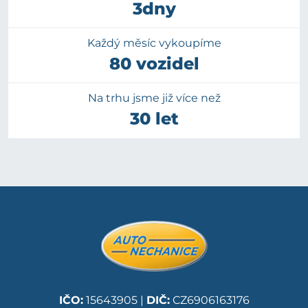
3dny
Každý měsíc vykoupíme
80 vozidel
Na trhu jsme již více než
30 let
IČO:
15643905 |
DIČ:
CZ6906163176