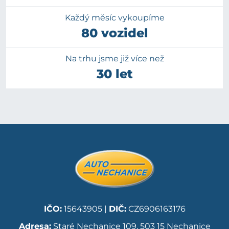
Každý měsíc vykoupíme
80 vozidel
Na trhu jsme již více než
30 let
IČO:
15643905 |
DIČ:
CZ6906163176
Adresa:
Staré Nechanice 109, 503 15 Nechanice