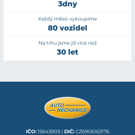
3dny
Každý měsíc vykoupíme
80 vozidel
Na trhu jsme již více než
30 let
IČO:
15643905 |
DIČ:
CZ6906163176