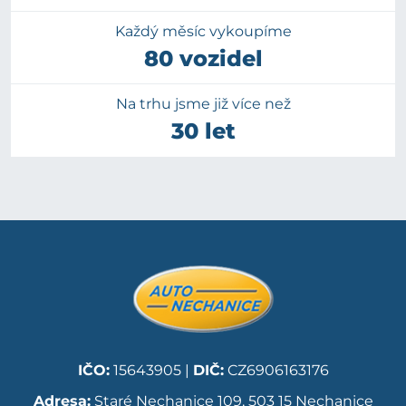
Každý měsíc vykoupíme
80 vozidel
Na trhu jsme již více než
30 let
IČO:
15643905 |
DIČ:
CZ6906163176
Adresa:
Staré Nechanice 109, 503 15 Nechanice