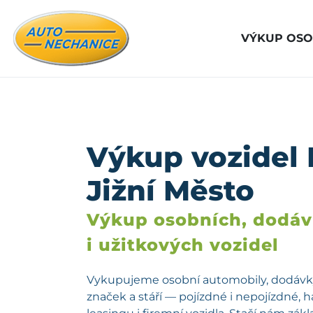
VÝKUP OSO
Výkup vozidel 
Jižní Město
Výkup osobních, dodá
i užitkových vozidel
Vykupujeme osobní automobily, dodávky
značek a stáří — pojízdné i nepojízdné, 