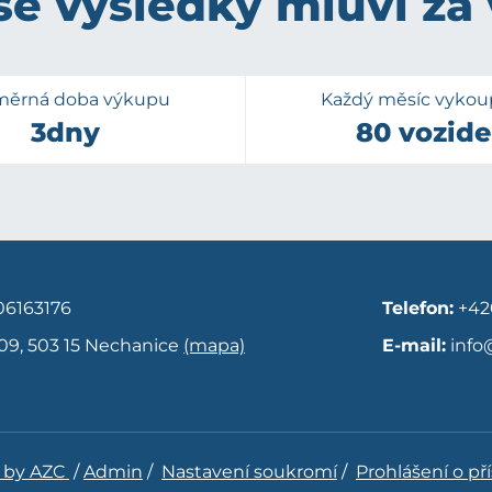
e výsledky mluví za
měrná doba výkupu
Každý měsíc vyko
3dny
80 vozide
6163176
Telefon:
+42
09, 503 15 Nechanice
(mapa)
E-mail:
info
 by AZC
/
Admin
/
Nastavení soukromí
/
Prohlášení o př