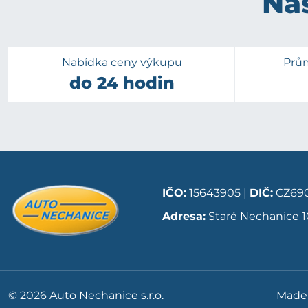
Naš
Nabídka ceny výkupu
Prů
do 24 hodin
IČO:
15643905 |
DIČ:
CZ690
Adresa:
Staré Nechanice 1
© 2026 Auto Nechanice s.r.o.
Made