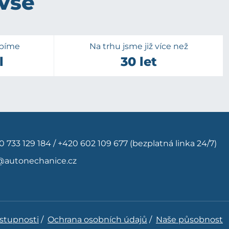
 vše
upíme
Na trhu jsme již více než
l
30 let
0 733 129 184
/
+420 602 109 677
(bezplatná linka 24/7)
@autonechanice.cz
ístupnosti
/
Ochrana osobních údajů
/
Naše působnost