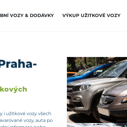
BNÍ VOZY & DODÁVKY
VÝKUP UŽITKOVÉ VOZY
Praha-
vkových
 i užitkové vozy všech
havarované vozy, auta po