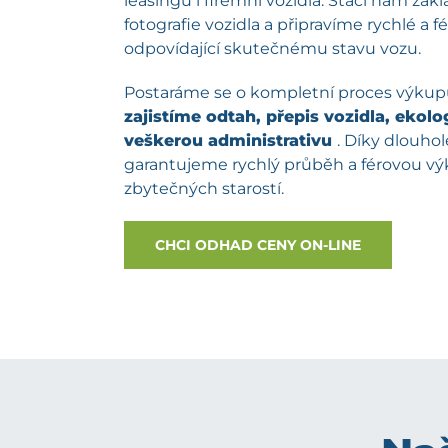
leasingu i firemní vozidla. Stačí nám zá
fotografie vozidla a připravíme rychlé a 
odpovídající skutečnému stavu vozu.
Postaráme se o kompletní proces výku
zajistíme odtah, přepis vozidla, ekolog
veškerou administrativu
. Díky dlouh
garantujeme rychlý průběh a férovou v
zbytečných starostí.
CHCI ODHAD CENY ON-LINE