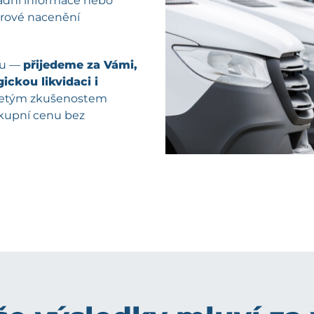
kladní informace nebo
férové nacenění
pu —
přijedeme za Vámi,
ickou likvidaci i
oletým zkušenostem
ýkupní cenu bez