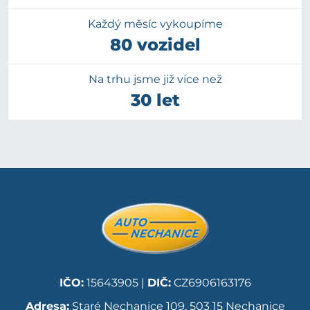
Každý měsíc vykoupíme
80 vozidel
Na trhu jsme již více než
30 let
IČO:
15643905 |
DIČ:
CZ6906163176
Adresa:
Staré Nechanice 109, 503 15 Nechanice