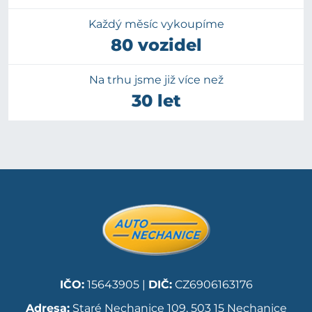
Každý měsíc vykoupíme
80 vozidel
Na trhu jsme již více než
30 let
IČO:
15643905 |
DIČ:
CZ6906163176
Adresa:
Staré Nechanice 109, 503 15 Nechanice