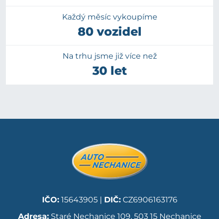
Každý měsíc vykoupíme
80 vozidel
Na trhu jsme již více než
30 let
IČO:
15643905 |
DIČ:
CZ6906163176
Adresa:
Staré Nechanice 109, 503 15 Nechanice