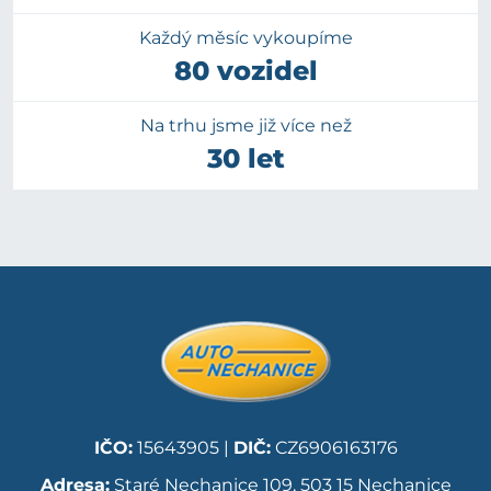
Každý měsíc vykoupíme
80 vozidel
Na trhu jsme již více než
30 let
IČO:
15643905 |
DIČ:
CZ6906163176
Adresa:
Staré Nechanice 109, 503 15 Nechanice