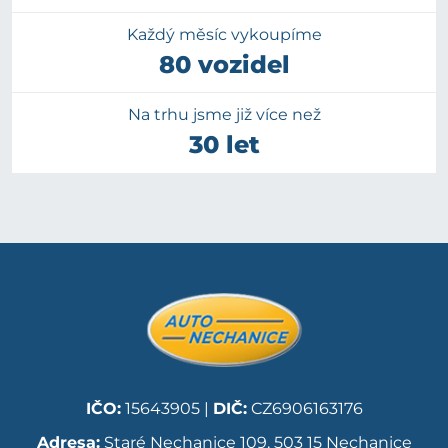
Každý měsíc vykoupíme
80 vozidel
Na trhu jsme již více než
30 let
IČO:
15643905 |
DIČ:
CZ6906163176
Adresa:
Staré Nechanice 109, 503 15 Nechanice