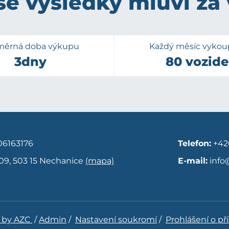
e výsledky mluví za
měrná doba výkupu
Každý měsíc vyko
3dny
80 vozide
6163176
Telefon:
+42
09, 503 15 Nechanice
(mapa)
E-mail:
info
 by AZC
/
Admin
/
Nastavení soukromí
/
Prohlášení o př