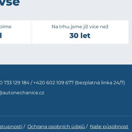
 vše
upíme
Na trhu jsme již více než
l
30 let
0 733 129 184
/
+420 602 109 677
(bezplatná linka 24/7)
@autonechanice.cz
ístupnosti
/
Ochrana osobních údajů
/
Naše působnost