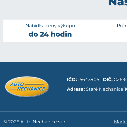
Naš
Nabídka ceny výkupu
Prů
do 24 hodin
IČO:
15643905 |
DIČ:
CZ690
Adresa:
Staré Nechanice 1
© 2026 Auto Nechanice s.r.o.
Made