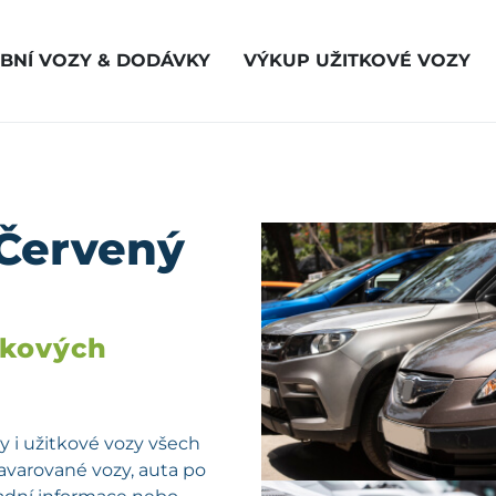
BNÍ VOZY & DODÁVKY
VÝKUP UŽITKOVÉ VOZY
 Červený
vkových
 i užitkové vozy všech
havarované vozy, auta po