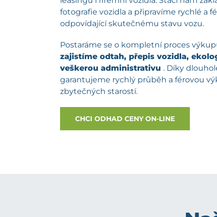
leasingu i firemní vozidla. Stačí nám zá
fotografie vozidla a připravíme rychlé a 
odpovídající skutečnému stavu vozu.
Postaráme se o kompletní proces výku
zajistíme odtah, přepis vozidla, ekolog
veškerou administrativu
. Díky dlouh
garantujeme rychlý průběh a férovou v
zbytečných starostí.
CHCI ODHAD CENY ON-LINE