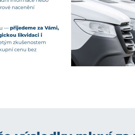
kladní informace nebo
férové nacenění
pu —
přijedeme za Vámi,
ickou likvidaci i
oletým zkušenostem
ýkupní cenu bez