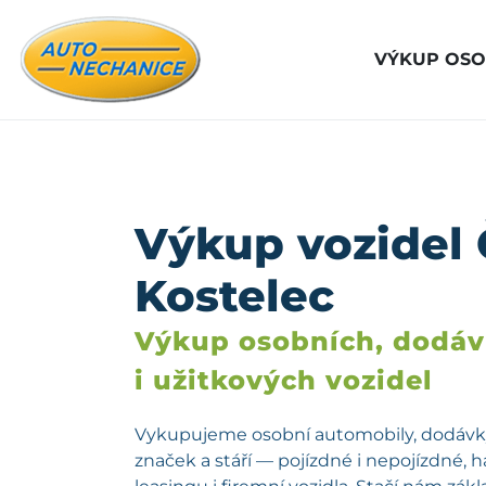
VÝKUP OSO
Výkup vozidel
Kostelec
Výkup osobních, dodá
i užitkových vozidel
Vykupujeme osobní automobily, dodávky
značek a stáří — pojízdné i nepojízdné, 