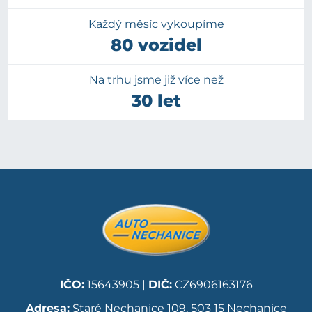
Každý měsíc vykoupíme
80 vozidel
Na trhu jsme již více než
30 let
IČO:
15643905 |
DIČ:
CZ6906163176
Adresa:
Staré Nechanice 109, 503 15 Nechanice