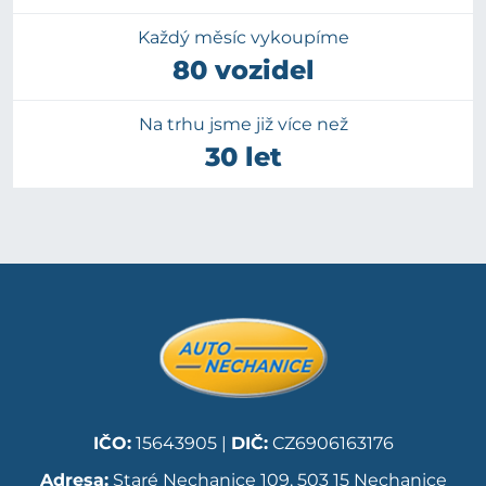
Každý měsíc vykoupíme
80 vozidel
Na trhu jsme již více než
30 let
IČO:
15643905 |
DIČ:
CZ6906163176
Adresa:
Staré Nechanice 109, 503 15 Nechanice