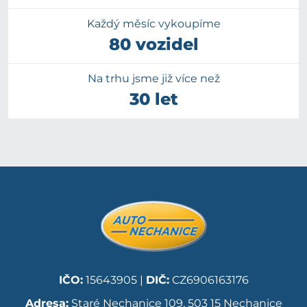
Každý měsíc vykoupíme
80 vozidel
Na trhu jsme již více než
30 let
IČO:
15643905 |
DIČ:
CZ6906163176
Adresa:
Staré Nechanice 109, 503 15 Nechanice