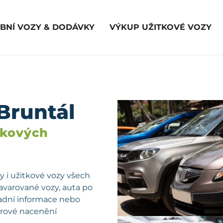
BNÍ VOZY & DODÁVKY
VÝKUP UŽITKOVÉ VOZY
Bruntál
vkových
 i užitkové vozy všech
havarované vozy, auta po
kladní informace nebo
férové nacenění