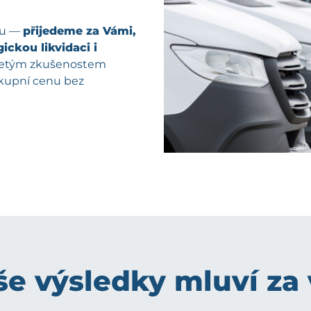
pu —
přijedeme za Vámi,
ickou likvidaci i
oletým zkušenostem
ýkupní cenu bez
e výsledky mluví za