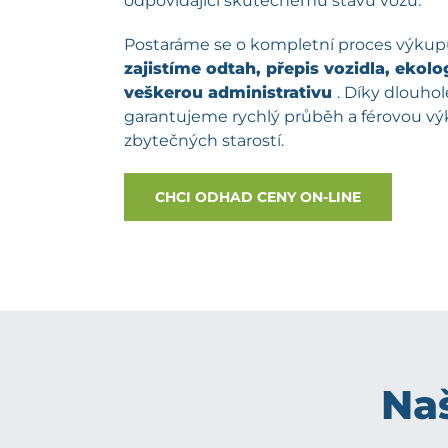
odpovídající skutečnému stavu vozu.
Postaráme se o kompletní proces výku
zajistíme odtah, přepis vozidla, ekolog
veškerou administrativu
. Díky dlouh
garantujeme rychlý průběh a férovou v
zbytečných starostí.
CHCI ODHAD CENY ON-LINE
Naš