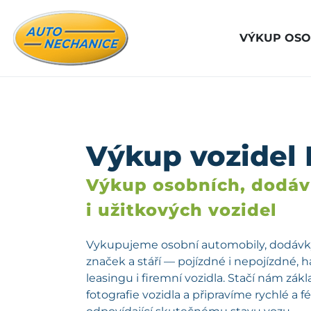
VÝKUP OSO
Výkup vozidel 
Výkup osobních, dodá
i užitkových vozidel
Vykupujeme osobní automobily, dodávky
značek a stáří — pojízdné i nepojízdné, 
leasingu i firemní vozidla. Stačí nám zá
fotografie vozidla a připravíme rychlé a 