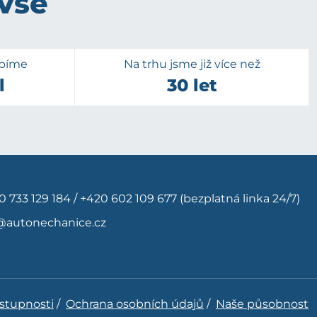
 vše
upíme
Na trhu jsme již více než
l
30 let
0 733 129 184
/
+420 602 109 677
(bezplatná linka 24/7)
@autonechanice.cz
ístupnosti
/
Ochrana osobních údajů
/
Naše působnost