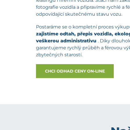
leasingu i firemní vozidla. Stačí nám zá
fotografie vozidla a připravíme rychlé a 
odpovídající skutečnému stavu vozu.
Postaráme se o kompletní proces výku
zajistíme odtah, přepis vozidla, ekolog
veškerou administrativu
. Díky dlouh
garantujeme rychlý průběh a férovou v
zbytečných starostí.
CHCI ODHAD CENY ON-LINE