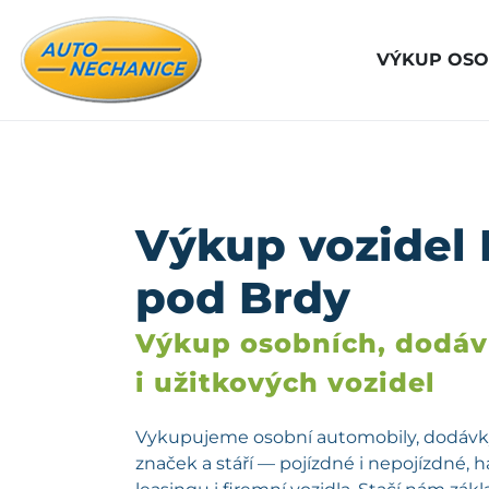
VÝKUP OSO
Výkup vozidel
pod Brdy
Výkup osobních, dodá
i užitkových vozidel
Vykupujeme osobní automobily, dodávky
značek a stáří — pojízdné i nepojízdné, 