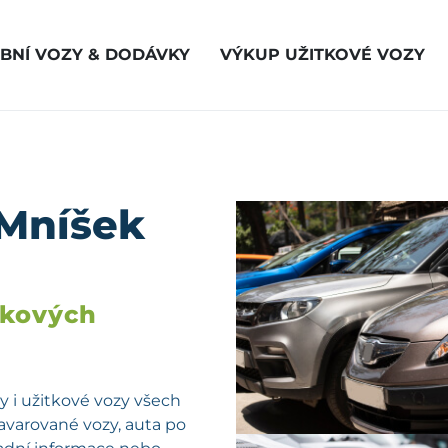
BNÍ VOZY & DODÁVKY
VÝKUP UŽITKOVÉ VOZY
 Mníšek
vkových
 i užitkové vozy všech
havarované vozy, auta po