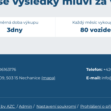
e výsledky mluví za
měrná doba výkupu
Každý měsíc vyko
3dny
80 vozide
6163176
Telefon:
+42
09, 503 15 Nechanice
(mapa)
E-mail:
info
 by AZC
/
Admin
/
Nastavení soukromí
/
Prohlášení o př