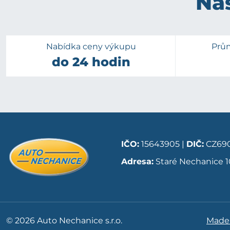
Naš
Nabídka ceny výkupu
Prů
do 24 hodin
IČO:
15643905 |
DIČ:
CZ690
Adresa:
Staré Nechanice 1
© 2026 Auto Nechanice s.r.o.
Made