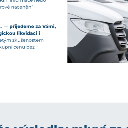
kladní informace nebo
férové nacenění
pu —
přijedeme za Vámi,
ickou likvidaci i
oletým zkušenostem
ýkupní cenu bez