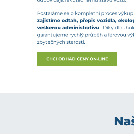
odpovídající skutečnému stavu vozu.
Postaráme se o kompletní proces výku
zajistíme odtah, přepis vozidla, ekolog
veškerou administrativu
. Díky dlouh
garantujeme rychlý průběh a férovou v
zbytečných starostí.
CHCI ODHAD CENY ON-LINE
Naš