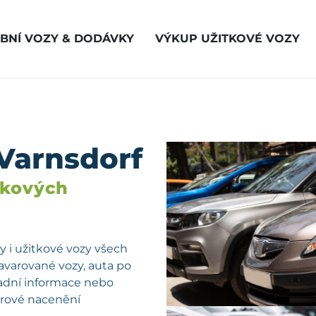
BNÍ VOZY & DODÁVKY
VÝKUP UŽITKOVÉ VOZY
Varnsdorf
vkových
 i užitkové vozy všech
havarované vozy, auta po
kladní informace nebo
férové nacenění