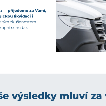
pu —
přijedeme za Vámi,
ickou likvidaci i
oletým zkušenostem
ýkupní cenu bez
e výsledky mluví za