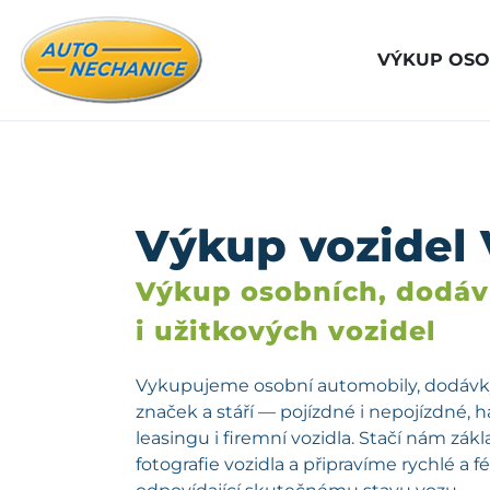
VÝKUP OSO
Výkup vozidel 
Výkup osobních, dodá
i užitkových vozidel
Vykupujeme osobní automobily, dodávky
značek a stáří — pojízdné i nepojízdné, 
leasingu i firemní vozidla. Stačí nám zá
fotografie vozidla a připravíme rychlé a 