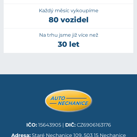
Každý měsíc vykoupíme
80 vozidel
Na trhu jsme již více než
30 let
IČO:
15643905 |
DIČ:
CZ6906163176
Adresa:
Staré Nechanice 109, 503 15 Nechanice