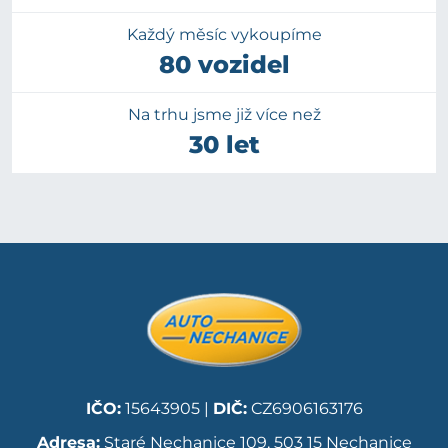
Každý měsíc vykoupíme
80 vozidel
Na trhu jsme již více než
30 let
IČO:
15643905 |
DIČ:
CZ6906163176
Adresa:
Staré Nechanice 109, 503 15 Nechanice