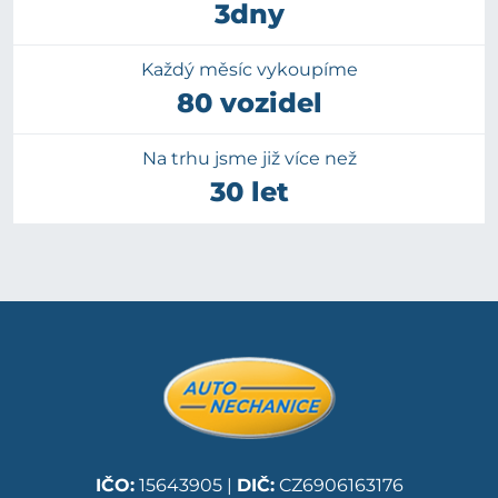
3dny
Každý měsíc vykoupíme
80 vozidel
Na trhu jsme již více než
30 let
IČO:
15643905 |
DIČ:
CZ6906163176