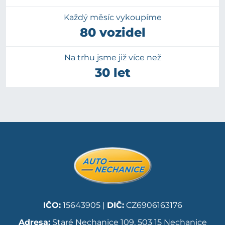
Každý měsíc vykoupíme
80 vozidel
Na trhu jsme již více než
30 let
IČO:
15643905 |
DIČ:
CZ6906163176
Adresa:
Staré Nechanice 109, 503 15 Nechanice