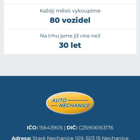
Každý měsíc vykoupíme
80 vozidel
Na trhu jsme již více než
30 let
IČO:
15643905 |
DIČ:
CZ6906163176
Adresa:
Staré Nechanice 109, 503 15 Nechanice