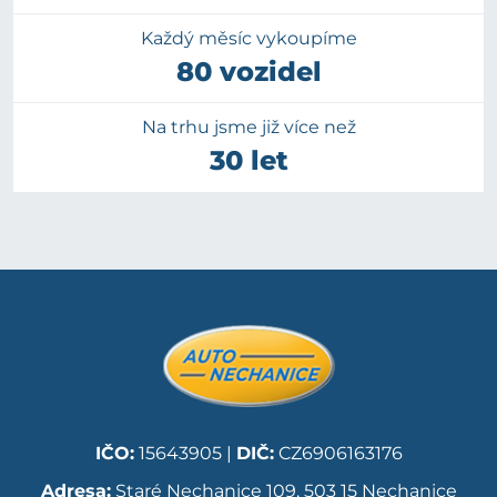
Každý měsíc vykoupíme
80 vozidel
Na trhu jsme již více než
30 let
IČO:
15643905 |
DIČ:
CZ6906163176
Adresa:
Staré Nechanice 109, 503 15 Nechanice