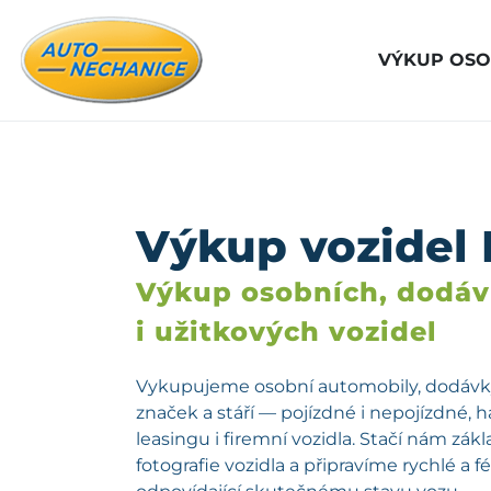
VÝKUP OSO
Výkup vozidel 
Výkup osobních, dodá
i užitkových vozidel
Vykupujeme osobní automobily, dodávky
značek a stáří — pojízdné i nepojízdné, 
leasingu i firemní vozidla. Stačí nám zá
fotografie vozidla a připravíme rychlé a 