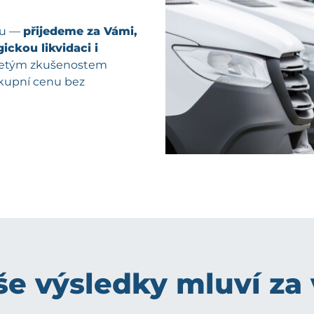
pu —
přijedeme za Vámi,
ickou likvidaci i
oletým zkušenostem
ýkupní cenu bez
e výsledky mluví za