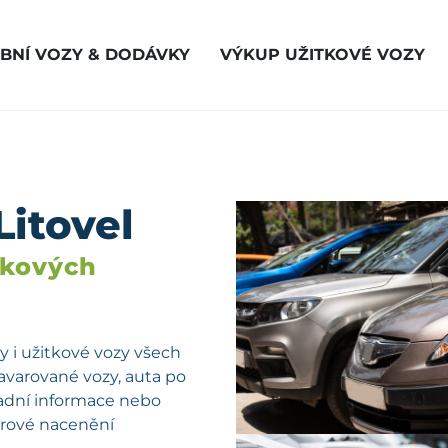
BNÍ VOZY & DODÁVKY
VÝKUP UŽITKOVÉ VOZY
Litovel
vkových
 i užitkové vozy všech
havarované vozy, auta po
kladní informace nebo
férové nacenění