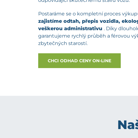
odpovídající skutečnému stavu vozu.
Postaráme se o kompletní proces výku
zajistíme odtah, přepis vozidla, ekolog
veškerou administrativu
. Díky dlouh
garantujeme rychlý průběh a férovou v
zbytečných starostí.
CHCI ODHAD CENY ON-LINE
Naš