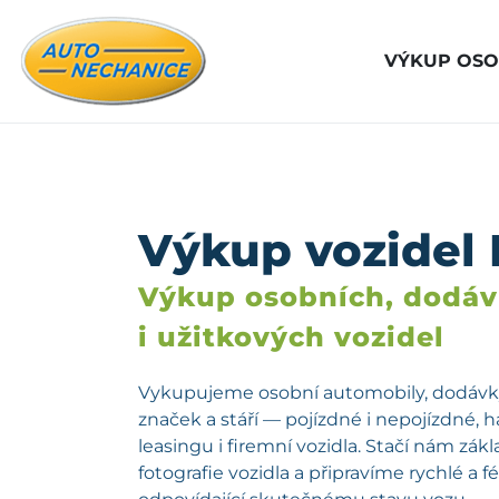
VÝKUP OSO
Výkup vozidel
Výkup osobních, dodá
i užitkových vozidel
Vykupujeme osobní automobily, dodávky
značek a stáří — pojízdné i nepojízdné, 
leasingu i firemní vozidla. Stačí nám zá
fotografie vozidla a připravíme rychlé a 