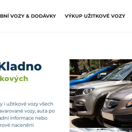
BNÍ VOZY & DODÁVKY
VÝKUP UŽITKOVÉ VOZY
 Kladno
vkových
 i užitkové vozy všech
havarované vozy, auta po
kladní informace nebo
férové nacenění