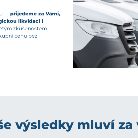
pu —
přijedeme za Vámi,
ickou likvidaci i
oletým zkušenostem
ýkupní cenu bez
e výsledky mluví za