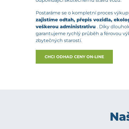
odpovídající skutečnému stavu vozu.
Postaráme se o kompletní proces výku
zajistíme odtah, přepis vozidla, ekolog
veškerou administrativu
. Díky dlouh
garantujeme rychlý průběh a férovou v
zbytečných starostí.
CHCI ODHAD CENY ON-LINE
Naš