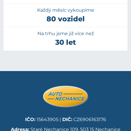
Každý měsíc vykoupíme
80 vozidel
Na trhu jsme již více než
30 let
IČO:
15643905 |
DIČ:
CZ6906163176
Adresa:
Staré Nechanice 109, 503 15 Nechanice