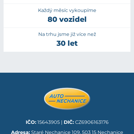
Každý měsíc vykoupíme
80 vozidel
Na trhu jsme již více než
30 let
IČO:
15643905 |
DIČ:
CZ6906163176
Adresa:
Staré Nechanice 109, 503 15 Nechanice