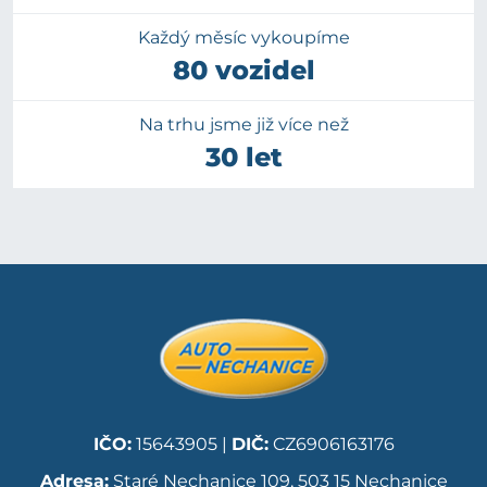
Každý měsíc vykoupíme
80 vozidel
Na trhu jsme již více než
30 let
IČO:
15643905 |
DIČ:
CZ6906163176
Adresa:
Staré Nechanice 109, 503 15 Nechanice