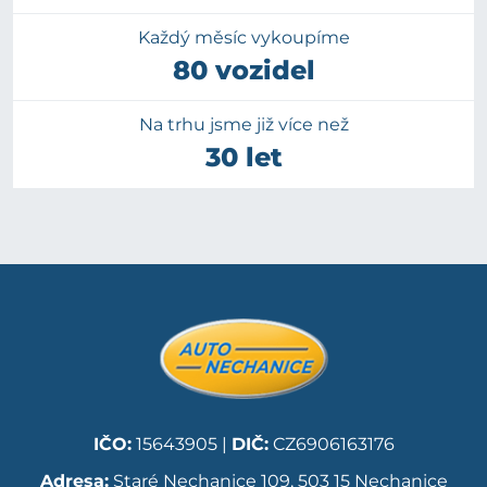
Každý měsíc vykoupíme
80 vozidel
Na trhu jsme již více než
30 let
IČO:
15643905 |
DIČ:
CZ6906163176
Adresa:
Staré Nechanice 109, 503 15 Nechanice