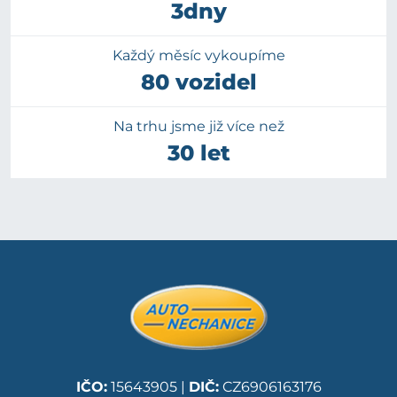
3dny
Každý měsíc vykoupíme
80 vozidel
Na trhu jsme již více než
30 let
IČO:
15643905 |
DIČ:
CZ6906163176